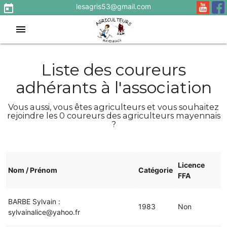
lesagris53@gmail.com
today
menu
Liste des coureurs
adhérants à l'association
Vous aussi, vous êtes agriculteurs et vous souhaitez
rejoindre les 0 coureurs des agriculteurs mayennais
?
Licence
Nom / Prénom
Catégorie
FFA
BARBE Sylvain :
1983
Non
sylvainalice@yahoo.fr