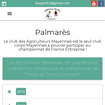
lesagris53@gmail.com
today
menu
Palmarès
Le club des Agriculteurs Mayennais est le seul club
corpo Mayennais à pouvoir participer au
championnat de France Entreprise !
Les Agriculteurs Mayennais ont gagnés pour
la 8ème fois consécutive le championnat de
France de Cross-Corporatif.
star
2010