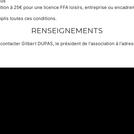
sus
ion à 25€ pour une licence FFA loisirs, entreprise ou encadreme
lis toutes ces conditions.
RENSEIGNEMENTS
ntacter Gilbert DUPAS, le président de l'association à l'adres